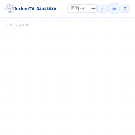
Inclum'IA
Sans titre
📤
🔗
⚙
✓ Sauvegardé