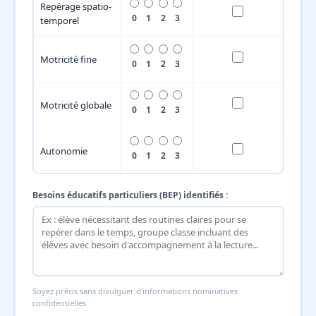
Repérage spatio-
0
1
2
3
temporel
Motricité fine
0
1
2
3
Motricité globale
0
1
2
3
Autonomie
0
1
2
3
Besoins éducatifs particuliers (BEP) identifiés :
Soyez précis sans divulguer d'informations nominatives
confidentielles