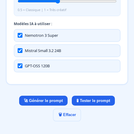
0.5 = Classique | 1 = Très créatif
Modèles IA à utiliser :
Nemotron 3 Super
Mistral Small 3.2 24B
GPT-OSS 120B
🚀 Générer le prompt
🧪 Tester le prompt
🗑️ Effacer