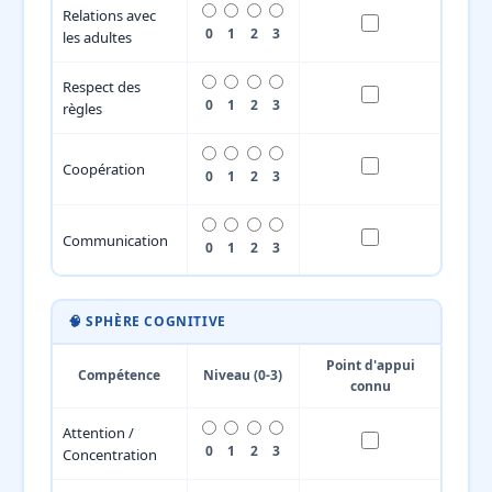
Relations avec
0
1
2
3
les adultes
Respect des
0
1
2
3
règles
Coopération
0
1
2
3
Communication
0
1
2
3
🧠 SPHÈRE COGNITIVE
Point d'appui
Compétence
Niveau (0-3)
connu
Attention /
0
1
2
3
Concentration